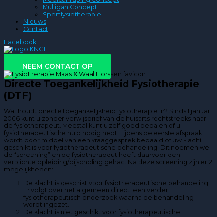
Mulligan Concept
Sportfysiotherapie
Nieuws
Contact
Facebook
Directe toegang
NEEM CONTACT OP
Directe Toegankelijkheid Fysiotherapie
(DTF)
Wat houdt directe toegankelijkheid fysiotherapie in? Sinds 1 januari
2006 kunt u zonder verwijsbrief van de huisarts rechtstreeks naar
de fysiotherapeut. Meestal kunt u zelf goed bepalen of u
fysiotherapeutische hulp nodig hebt. Tijdens de eerste afspraak
wordt door middel van een vraaggesprek bepaald of uw klacht
geschikt is voor fysiotherapeutische behandeling. Dit noemen we
de “screening” en de fysiotherapeut heeft daarvoor een
verplichte opleiding/bijscholing gehad. Na deze screening zijn er 2
mogelijkheden:
De klacht is geschikt voor fysiotherapeutische behandeling.
Er volgt over het algemeen direct een verder
fysiotherapeutisch onderzoek waarna de behandeling
wordt ingezet.
De klacht is niet geschikt voor fysiotherapeutische