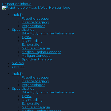
Ga naar de inhoud
Praktijk
Fysiotherapeuten
Directe toegang
Vergoedingen
Specialisaties
Bike fit, dynamische fietsanalyse
Cyriax
Dry needling
Echografie
Manuele therapie
Medical Taping Concept
Mulligan Concept
Sportfysiotherapie
Nieuws
Contact
Praktijk
Fysiotherapeuten
Directe toegang
Vergoedingen
Specialisaties
Bike fit, dynamische fietsanalyse
Cyriax
Dry needling
Echografie
Manuele therapie
Medical Taping Concept