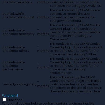
checkbox-analytics
months
to store the user consent for the
cookies in the category "Analytics".
The cookie is set by GDPR cookie
cookielawinfo-
11
consent to record the user
checkbox-functional
months
consent for the cookies in the
category "Functional".
This cookie is set by GDPR Cookie
Consent plugin. The cookies is
cookielawinfo-
11
used to store the user consent for
checkbox-necessary
months
the cookies in the category
"Necessary".
This cookie is set by GDPR Cookie
cookielawinfo-
11
Consent plugin. The cookie is used
checkbox-others
months
to store the user consent for the
cookies in the category "Other.
This cookie is set by GDPR Cookie
cookielawinfo-
Consent plugin. The cookie is used
11
checkbox-
to store the user consent for the
months
performance
cookies in the category
"Performance".
The cookie is set by the GDPR
Cookie Consent plugin and is used
11
viewed_cookie_policy
to store whether or not user has
months
consented to the use of cookies. It
does not store any personal data.
Functional
Functional
Functional cookies help to perform certain functionalities like