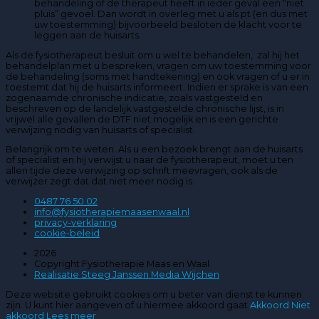
behandeling of de therapeut heeft in ieder geval een “niet
pluis” gevoel. Dan wordt in overleg met u als pt (en dus met
uw toestemming) bijvoorbeeld besloten de klacht voor te
leggen aan de huisarts.
Als de fysiotherapeut besluit om u wel te behandelen, zal hij het
behandelplan met u bespreken, vragen om uw toestemming voor
de behandeling (soms met handtekening) en ook vragen of u er in
toestemt dat hij de huisarts informeert. Indien er sprake is van een
zogenaamde chronische indicatie, zoals vastgesteld en
beschreven op de landelijk vastgestelde chronische lijst, is in
vrijwel alle gevallen de DTF niet mogelijk en is een gerichte
verwijzing nodig van huisarts of specialist.
Belangrijk om te weten. Als u een bezoek brengt aan de huisarts
of specialist en hij verwijst u naar de fysiotherapeut, moet u ten
allen tijde deze verwijzing op schrift meevragen, ook als de
verwijzer zegt dat dat niet meer nodig is.
0487 76 50 02
info@fysiotherapiemaasenwaal.nl
privacy-verklaring
cookie-beleid
2026
Copyright Fysiotherapie Maas en Waal
Realisatie Steeg Janssen Media Wijchen
Deze website gebruikt cookies om u beter van dienst te kunnen
zijn. U kunt hier aangeven of u hiermee akkoord gaat.
Akkoord
Niet
akkoord
Lees meer